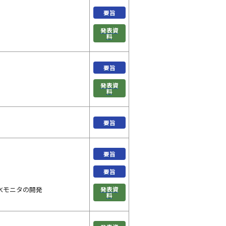
要旨
発表資
料
要旨
発表資
料
要旨
要旨
要旨
水モニタの開発
発表資
料