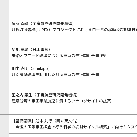
須藤 真琢（宇宙航空研究開発機構）
月極域探査機(LUPEX）プロジェクトにおけるローバの移動及び掘削技
猪爪 宏彰（日本電気）
未踏オフロード環境における車両の走行挙動予測技術
田中 克明（amulapo）
月面模擬環境を利用した月面車両の走行挙動予測
星之内 菜生（宇宙航空研究開発機構）
建設分野の宇宙事業加速に資するアナログサイトの提案
【基調講演】竝木 則行（国立天文台）
「今後の国際宇宙探査で行う科学の検討サイクル構築」に向けたタス