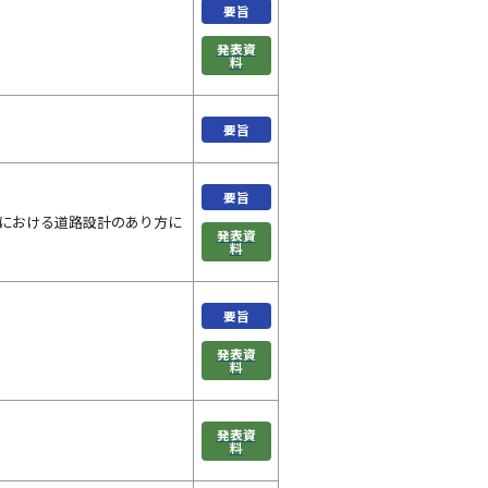
要旨
発表資
料
要旨
要旨
想）における道路設計のあり方に
発表資
料
要旨
発表資
料
発表資
料