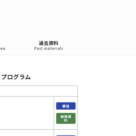
過去資料
tee
Past materials
」プログラム
要旨
発表資
料