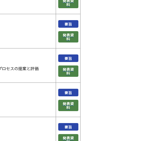
発表資
料
要旨
発表資
料
要旨
プロセスの提案と評価
発表資
料
要旨
発表資
料
要旨
発表資