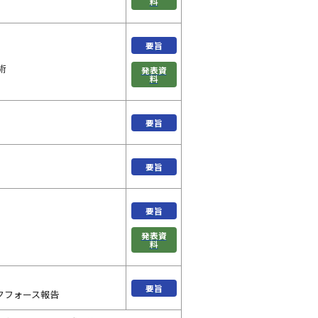
料
要旨
術
発表資
料
要旨
要旨
要旨
発表資
料
要旨
クフォース報告