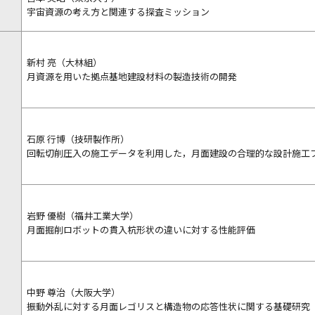
宇宙資源の考え方と関連する探査ミッション
新村 亮（大林組）
月資源を用いた拠点基地建設材料の製造技術の開発
石原 行博（技研製作所）
回転切削圧入の施工データを利用した，月面建設の合理的な設計施工
】
岩野 優樹（福井工業大学）
月面掘削ロボットの貫入杭形状の違いに対する性能評価
中野 尊治（大阪大学）
振動外乱に対する月面レゴリスと構造物の応答性状に関する基礎研究