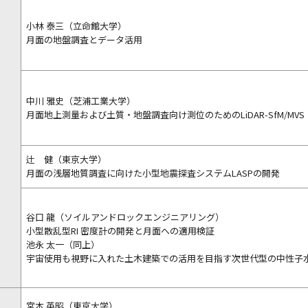
小林 泰三（立命館大学）
月面の地盤調査とデータ活用
中川 雅史（芝浦工業大学）
月面地上測量および土質・地盤調査向け測位のためのLiDAR-SfM/MVS
辻 健（東京大学）
月面の浅層地質調査に向けた小型地震探査システムLASPの開発
谷口 龍（ソイルアンドロックエンジニアリング）
小型散乱型RI 密度計の開発と月面への適用検証
池永 太一（同上）
宇宙使用も視野に入れた土木建築での活用を目指す次世代型の中性子
宮本 英昭（東京大学）