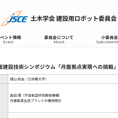
土木学会 建設用ロボット委員会
ベント情報
委員会について
小委員会
Event
About
Subcommit
面建設技術シンポジウム「月面拠点実現への挑戦
建山 和由（立命館大学）
島田 潤（宇宙航空研究開発機構）
月面推薬生成プラントの構想検討