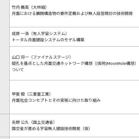
竹内 義高（大林組）
月面における展開構造物の要件定義および無人設営検討の技術開発
成原 一浩（有人宇宙システム）
】
トータル月面建設システムのモデル構築
山口 将一（ファイナルステージ）
縦孔を基点とした月面交通ネットワーク構想（(仮称)MoonMole構
ついて
甲斐 毅（三菱重工業）
月面社会コンセプトとその実現に向けた取り組み
矢野 公久（国土交通省）
国交省が進める宇宙無人建設技術開発（仮）