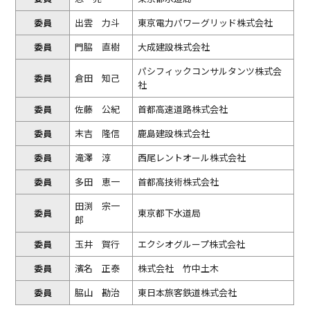
委員
出雲 力斗
東京電力パワーグリッド株式会社
委員
門脇 直樹
大成建設株式会社
パシフィックコンサルタンツ株式会
委員
倉田 知己
社
委員
佐藤 公紀
首都高速道路株式会社
委員
末吉 隆信
鹿島建設株式会社
委員
滝澤 淳
西尾レントオール株式会社
委員
多田 恵一
首都高技術株式会社
田渕 宗一
委員
東京都下水道局
郎
委員
玉井 賀行
エクシオグループ株式会社
委員
濱名 正泰
株式会社 竹中土木
委員
脇山 勘治
東日本旅客鉄道株式会社