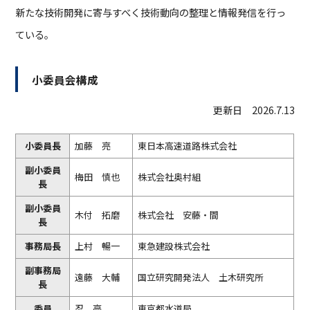
新たな技術開発に寄与すべく技術動向の整理と情報発信を行っ
ている。
小委員会構成
更新日 2026.7.13
小委員長
加藤 亮
東日本高速道路株式会社
副小委員
梅田 慎也
株式会社奥村組
長
副小委員
木付 拓磨
株式会社 安藤・間
長
事務局長
上村 暢一
東急建設株式会社
副事務局
遠藤 大輔
国立研究開発法人 土木研究所
長
委員
忍 亮
東京都水道局