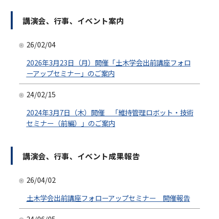
講演会、行事、イベント案内
26/02/04
2026年3月23日（月）開催「土木学会出前講座フォロ
ーアップセミナー」のご案内
24/02/15
2024年3月7日（木）開催 「維持管理ロボット・技術
セミナー（前編）」のご案内
24/02/15
講演会、行事、イベント成果報告
2024年3月13日（水）開催 「維持管理ロボット・技
術セミナー（後編）」のご案内
26/04/02
23/08/22
土木学会出前講座フォローアップセミナー 開催報告
令和5年度 全国大会 研究討論会開催のお知らせ
24/06/05