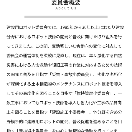
委員会概要
About Us
建設用ロボット委員会では、1985年から30年以上にわたり建設
分野におけるロボット技術の開発と普及に向けた取り組みを行
ってきました。この間、変動著しい社会動向の変化に対応して
委員会の運営体制を柔軟に見直し、現在は、年々激化する自然
災害における人命救助や復旧工事の作業に対応するための技術
の開発と普及を目指す「災害・事故小委員会」、劣化や老朽化
が深刻化する土木構造物のメンテナンスにロボット技術を導入
してその高度化を図ることを目指す「維持管理小委員会」、一
般工事においてもロボット技術を導入し省力化や工事の品質向
上を図ることを目指す「建設施工小委員会」、他分野を含め分
野横断的に建設用ロボットの開発、普及促進を進めることを目
指す「新技術小委員会」を中心に積極的な活動を行っていま