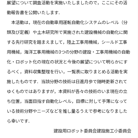
展望について調査活動を実施いたしましたので，ここにその活
動報告書を公開いたします．
本活動は，現在の自動車用運転自動化システムのレベル（分
類及び定義）や土木研究所で実施された建設機械の自動化に関
する先行研究を踏まえまして，陸上工事用機械，シールド工事
用機械，海洋工事用機械の3つの分野の建設・工事用機械の自動
化・ロボット化の現在の状況と今後の展望について明らかにす
るべく，資料収集整理を行い，一覧表に取りまとめる活動を実
施したものです．当該分野の技術は日進月歩で随時更新されて
ゆくものではありますが，本資料が各々の技術のいま現在の立
ち位置，当面目指す自動化レベル，目標に対して手薄になって
いる技術分野やニーズなどを推し量るうえで参考になりました
ら幸いです．
建設用ロボット委員会建設施工小委員会